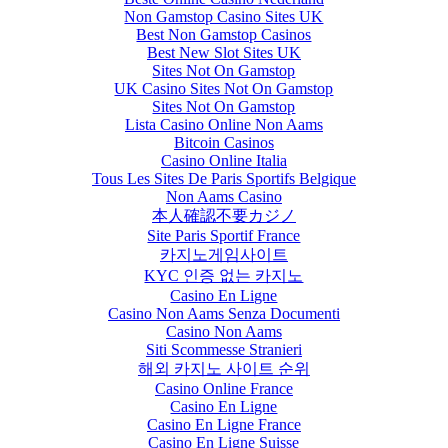
Non Gamstop Casino Sites UK
Best Non Gamstop Casinos
Best New Slot Sites UK
Sites Not On Gamstop
UK Casino Sites Not On Gamstop
Sites Not On Gamstop
Lista Casino Online Non Aams
Bitcoin Casinos
Casino Online Italia
Tous Les Sites De Paris Sportifs Belgique
Non Aams Casino
本人確認不要カジノ
Site Paris Sportif France
카지노게임사이트
KYC 인증 없는 카지노
Casino En Ligne
Casino Non Aams Senza Documenti
Casino Non Aams
Siti Scommesse Stranieri
해외 카지노 사이트 순위
Casino Online France
Casino En Ligne
Casino En Ligne France
Casino En Ligne Suisse