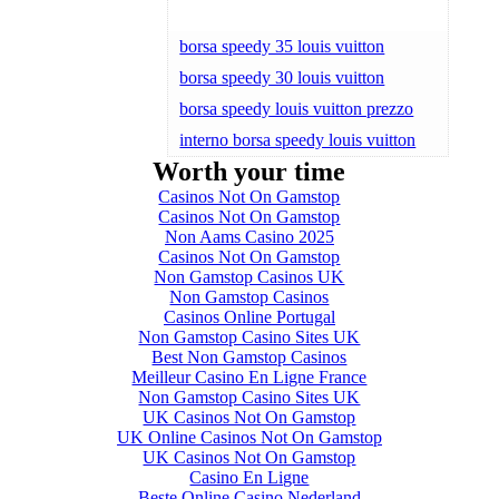
borsa speedy 35 louis vuitton
borsa speedy 30 louis vuitton
borsa speedy louis vuitton prezzo
interno borsa speedy louis vuitton
Worth your time
Casinos Not On Gamstop
Casinos Not On Gamstop
Non Aams Casino 2025
Casinos Not On Gamstop
Non Gamstop Casinos UK
Non Gamstop Casinos
Casinos Online Portugal
Non Gamstop Casino Sites UK
Best Non Gamstop Casinos
Meilleur Casino En Ligne France
Non Gamstop Casino Sites UK
UK Casinos Not On Gamstop
UK Online Casinos Not On Gamstop
UK Casinos Not On Gamstop
Casino En Ligne
Beste Online Casino Nederland