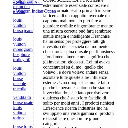
CONOSCERE LA TUA SizeIt è
vuitton con
▪ Southeast Asia
estremamente essenziale conoscere il
manici in
vostro formato esatto prima di iniziare
▪ Western Indian Ocean
tessuto
la ricerca di un cappotto invernale un
louis
cappotto mal montato può fare a
vuitton
guardare orribile e ingombrante mentre
borsa jeans
una misura corretta può farti sembrare
sottile magra e intelligente .Franchise
louis
ha un senso per proteggere tutti gli
vuitton
investitori della società dal momento
monogram
che sono la spina dorsale per il business
bosphore
, fondamentalmente non significa che
trolley 50
gli investitori gioco su . Lei mi aveva
concentrarsi su di me , quello che
louis
volevo , e dove volevo andare senza
vuitton
ascoltare tutte queste altre influenze
borse
esterne . Una rinoplastica non è fatto
piccole
perché le persone sentono che stanno
tracolla
invecchiando , si è fatto per risolvere
vendita di
qualcosa che è stato loro fastidio di
borse usate
solito per molti anni . I prodotti richiesti
louis
Lifescience ricerca Industries Inc ha
vuitton
sviluppato una vasta gamma di prodotti
torino
e classificare questi in tre grandi
categorie .
borse louis