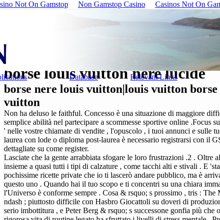
sino Not On Gamstop
Non Gamstop Casino
Casinos Not On Ga
borse louis vuitton nere lucide
lications
Database
Relevant Links
borse nere louis vuitton|louis vuitton borse
vuitton
Non ha deluso le faithful. Concesso è una situazione di maggiore diffi
semplice abilità nel partecipare a scommesse sportive online .Focus su
' nelle vostre chiamate di vendite , l'opuscolo , i tuoi annunci e sulle
laurea con lode o diploma post-laurea è necessario registrarsi con il GS
dettagliate su come register.
Lasciate che la gente arrabbiata sfogare le loro frustrazioni .2 . Oltre a
insieme a quasi tutti i tipi di calzature , come tacchi alti e stivali . E '
pochissime ricette private che io ti lascerò andare pubblico, ma è arri
questo uno . Quando hai il tuo scopo e ti concentri su una chiara immag
l'Universo è conforme sempre . Cosa & rsquo; s prossimo , tris : The
ndash ; piuttosto difficile con Hasbro Giocattoli su doveri di produzio
serio imbottitura , e Peter Berg & rsquo; s successone gonfia più che 
rigorosa vita di routine legato ha sfruttato i livelli di stress mentale .