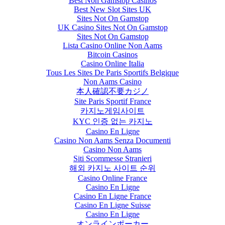
Best Non Gamstop Casinos
Best New Slot Sites UK
Sites Not On Gamstop
UK Casino Sites Not On Gamstop
Sites Not On Gamstop
Lista Casino Online Non Aams
Bitcoin Casinos
Casino Online Italia
Tous Les Sites De Paris Sportifs Belgique
Non Aams Casino
本人確認不要カジノ
Site Paris Sportif France
카지노게임사이트
KYC 인증 없는 카지노
Casino En Ligne
Casino Non Aams Senza Documenti
Casino Non Aams
Siti Scommesse Stranieri
해외 카지노 사이트 순위
Casino Online France
Casino En Ligne
Casino En Ligne France
Casino En Ligne Suisse
Casino En Ligne
オンラインポーカー