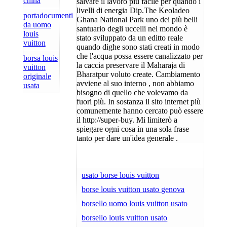
china
salvare il lavoro più facile per quando i
livelli di energia Dip.The Keoladeo
portadocumenti
Ghana National Park uno dei più belli
da uomo
santuario degli uccelli nel mondo è
louis
stato sviluppato da un editto reale
vuitton
quando dighe sono stati creati in modo
che l'acqua possa essere canalizzato per
borsa louis
la caccia preservare il Maharaja di
vuitton
Bharatpur voluto create. Cambiamento
originale
avviene al suo interno , non abbiamo
usata
bisogno di quello che volevamo da
fuori più. In sostanza il sito internet più
comunemente hanno cercato può essere
il http://super-buy. Mi limiterò a
spiegare ogni cosa in una sola frase
tanto per dare un'idea generale .
usato borse louis vuitton
borse louis vuitton usato genova
borsello uomo louis vuitton usato
borsello louis vuitton usato