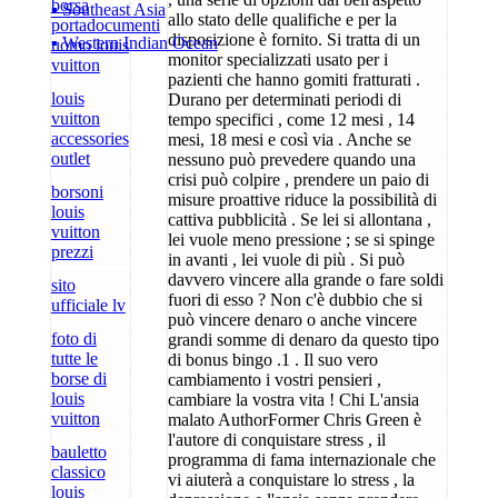
borsa
▪ Southeast Asia
allo stato delle qualifiche e per la
portadocumenti
disposizione è fornito. Si tratta di un
▪ Western Indian Ocean
uomo louis
monitor specializzati usato per i
vuitton
pazienti che hanno gomiti fratturati .
louis
Durano per determinati periodi di
vuitton
tempo specifici , come 12 mesi , 14
accessories
mesi, 18 mesi e così via . Anche se
outlet
nessuno può prevedere quando una
crisi può colpire , prendere un paio di
borsoni
misure proattive riduce la possibilità di
louis
cattiva pubblicità . Se lei si allontana ,
vuitton
lei vuole meno pressione ; se si spinge
prezzi
in avanti , lei vuole di più . Si può
davvero vincere alla grande o fare soldi
sito
fuori di esso ? Non c'è dubbio che si
ufficiale lv
può vincere denaro o anche vincere
foto di
grandi somme di denaro da questo tipo
tutte le
di bonus bingo .1 . Il suo vero
borse di
cambiamento i vostri pensieri ,
louis
cambiare la vostra vita ! Chi L'ansia
vuitton
malato AuthorFormer Chris Green è
l'autore di conquistare stress , il
bauletto
programma di fama internazionale che
classico
vi aiuterà a conquistare lo stress , la
louis