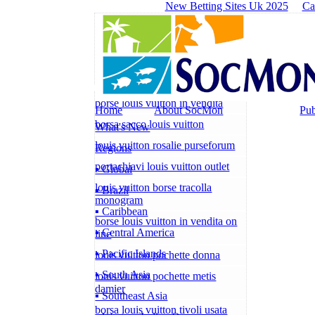
New Betting Sites Uk 2025
Ca
borse louis vuitton in vendita
Home
About SocMon
Pub
borsa sacco louis vuitton
What's New
louis vuitton rosalie purseforum
Regions
portachiavi louis vuitton outlet
▪ Global
louis vuitton borse tracolla
▪ Brazil
monogram
▪ Caribbean
borse louis vuitton in vendita on
▪ Central America
line
▪ Pacific Islands
louis vuitton pochette donna
▪ South Asia
louis vuitton pochette metis
damier
▪ Southeast Asia
borsa louis vuitton tivoli usata