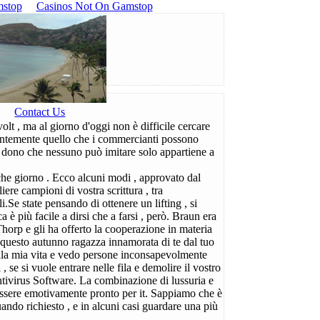
mstop
Casinos Not On Gamstop
Contact Us
olt , ma al giorno d'oggi non è difficile cercare
santemente quello che i commercianti possono
Il dono che nessuno può imitare solo appartiene a
lche giorno . Ecco alcuni modi , approvato dal
iere campioni di vostra scrittura , tra
.Se state pensando di ottenere un lifting , si
 è più facile a dirsi che a farsi , però. Braun era
horp e gli ha offerto la cooperazione in materia
 questo autunno ragazza innamorata di te dal tuo
ella mia vita e vedo persone inconsapevolmente
 se si vuole entrare nelle fila e demolire il vostro
antivirus Software. La combinazione di lussuria e
i essere emotivamente pronto per it. Sappiamo che è
ando richiesto , e in alcuni casi guardare una più