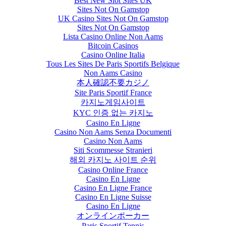
Best New Slot Sites UK
Sites Not On Gamstop
UK Casino Sites Not On Gamstop
Sites Not On Gamstop
Lista Casino Online Non Aams
Bitcoin Casinos
Casino Online Italia
Tous Les Sites De Paris Sportifs Belgique
Non Aams Casino
本人確認不要カジノ
Site Paris Sportif France
카지노게임사이트
KYC 인증 없는 카지노
Casino En Ligne
Casino Non Aams Senza Documenti
Casino Non Aams
Siti Scommesse Stranieri
해외 카지노 사이트 순위
Casino Online France
Casino En Ligne
Casino En Ligne France
Casino En Ligne Suisse
Casino En Ligne
オンラインポーカー
Paris Sportif Tennis