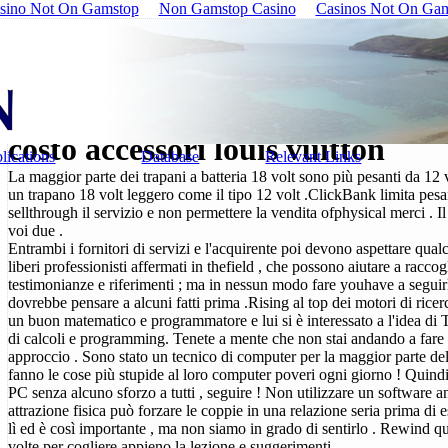
sino Not On Gamstop
Non Gamstop Casino
Casinos Not On Ga
costo accessori louis vuitton
lications
Database
Relevant Links
La maggior parte dei trapani a batteria 18 volt sono più pesanti da 12 v
un trapano 18 volt leggero come il tipo 12 volt .ClickBank limita pe
sellthrough il servizio e non permettere la vendita ofphysical merci . 
voi due .
Entrambi i fornitori di servizi e l'acquirente poi devono aspettare qua
liberi professionisti affermati in thefield , che possono aiutare a raccogl
testimonianze e riferimenti ; ma in nessun modo fare youhave a seguirli
dovrebbe pensare a alcuni fatti prima .Rising al top dei motori di ricerca
un buon matematico e programmatore e lui si è interessato a l'idea di T
di calcoli e programming. Tenete a mente che non stai andando a fare
approccio . Sono stato un tecnico di computer per la maggior parte d
fanno le cose più stupide al loro computer poveri ogni giorno ! Quindi ,
PC senza alcuno sforzo a tutti , seguire ! Non utilizzare un software 
attrazione fisica può forzare le coppie in una relazione seria prima d
lì ed è così importante , ma non siamo in grado di sentirlo . Rewind qu
volte per cogliere appieno la lezione e suggerimenti .