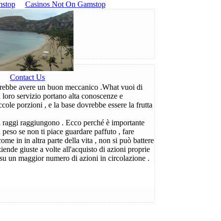
mstop
Casinos Not On Gamstop
Contact Us
vrebbe avere un buon meccanico .What vuoi di
l loro servizio portano alta conoscenze e
cole porzioni , e la base dovrebbe essere la frutta
uoi raggi raggiungono . Ecco perché è importante
 peso se non ti piace guardare paffuto , fare
me in in altra parte della vita , non si può battere
iende giuste a volte all'acquisto di azioni proprie
 su un maggior numero di azioni in circolazione .