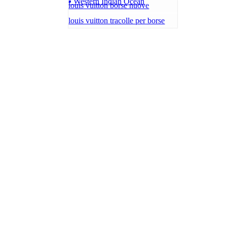
▪ Western Indian Ocean
louis vuitton borse nuove
louis vuitton tracolle per borse