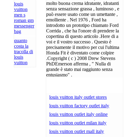
molto buona crema idratante, idratanti
louis
senza sensazione grassa , luminoso , e
vuitton
può essere usato come un umettante ,
men s
emolliente . Nel 1976 , Ford ha
roman gm
introdotto un prototipo chiamato Ford
messenger
Corrida , che ha l'onore di prendere la
bag
copertina di questo articolo .Here di a
quanto
voi e il vostro successo . Questo è
costa la
precisamente il motivo per cui l'ultima
tracolla di
Honda Fit è diventato come colpire
louis
.Copyright ( c ) 2008 Drew Stevens
vuitton
PhDEmerson afferma , " Nulla di
grande è stato mai raggiunto senza
entusiasmo" .
louis vuitton italy outlet stores
louis vuitton factory outlet italy
louis vuitton outlet italy online
louis vuitton outlet milan italy
louis vuitton outlet mall italy