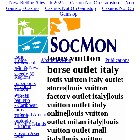
New Betting Sites Uk 2025
Casino Not On Gamstop
Non
Gamstop Casino
Casinos Not On Gamstop
Casinos Not On
Gamstop
louis vuitton
louis
Home
About SocMon
Publications
vuitton epi
borse outlet italy
What's New
leather
speedy 30
Regions
louis vuitton italy outlet
borsa louis
▪ Global
stores|louis vuitton
vuitton
prezzo
factory outlet italy|louis
▪ Brazil
bauletto
vuitton outlet italy
▪ Caribbean
louis
online|louis vuitton
▪ Central America
vuitton
outlet milan italy|louis
orologio
▪ Pacific Islands
tambour
vuitton outlet mall
▪ South Asia
louis
italy|louis vuitton