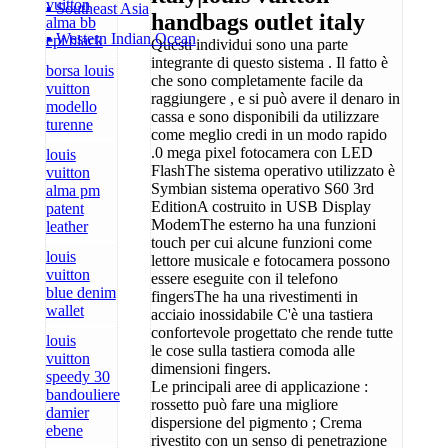
vuitton
▪ Southeast Asia
handbags outlet italy
alma bb
▪ Western Indian Ocean
epi black
Questi individui sono una parte
integrante di questo sistema . Il fatto è
borsa louis
che sono completamente facile da
vuitton
raggiungere , e si può avere il denaro in
modello
cassa e sono disponibili da utilizzare
turenne
come meglio credi in un modo rapido
.0 mega pixel fotocamera con LED
louis
FlashThe sistema operativo utilizzato è
vuitton
Symbian sistema operativo S60 3rd
alma pm
EditionA costruito in USB Display
patent
ModemThe esterno ha una funzioni
leather
touch per cui alcune funzioni come
louis
lettore musicale e fotocamera possono
vuitton
essere eseguite con il telefono
blue denim
fingersThe ha una rivestimenti in
wallet
acciaio inossidabile C'è una tastiera
confortevole progettato che rende tutte
louis
le cose sulla tastiera comoda alle
vuitton
dimensioni fingers.
speedy 30
Le principali aree di applicazione :
bandouliere
rossetto può fare una migliore
damier
dispersione del pigmento ; Crema
ebene
rivestito con un senso di penetrazione