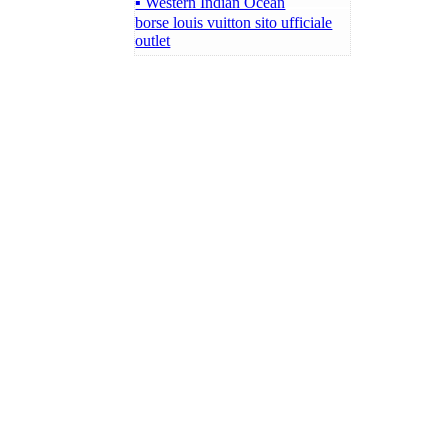
▪ Western Indian Ocean
borse louis vuitton sito ufficiale
outlet