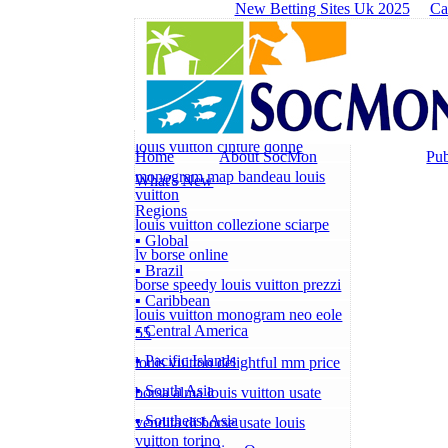
New Betting Sites Uk 2025
Ca
louis vuitton cinture donne
Home
About SocMon
Pub
monogram map bandeau louis
What's New
vuitton
Regions
louis vuitton collezione sciarpe
▪ Global
lv borse online
▪ Brazil
borse speedy louis vuitton prezzi
▪ Caribbean
louis vuitton monogram neo eole
▪ Central America
55
▪ Pacific Islands
louis vuitton delightful mm price
▪ South Asia
borsa alma louis vuitton usate
▪ Southeast Asia
vendita di borse usate louis
vuitton torino