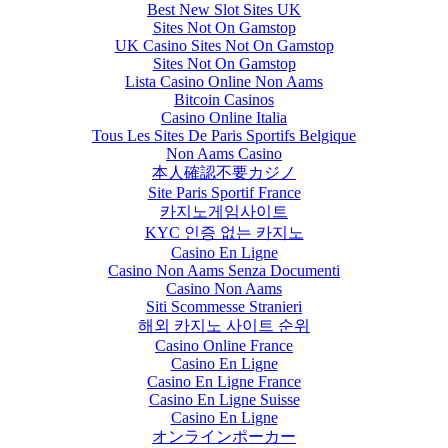
Best New Slot Sites UK
Sites Not On Gamstop
UK Casino Sites Not On Gamstop
Sites Not On Gamstop
Lista Casino Online Non Aams
Bitcoin Casinos
Casino Online Italia
Tous Les Sites De Paris Sportifs Belgique
Non Aams Casino
本人確認不要カジノ
Site Paris Sportif France
카지노게임사이트
KYC 인증 없는 카지노
Casino En Ligne
Casino Non Aams Senza Documenti
Casino Non Aams
Siti Scommesse Stranieri
해외 카지노 사이트 순위
Casino Online France
Casino En Ligne
Casino En Ligne France
Casino En Ligne Suisse
Casino En Ligne
オンラインポーカー