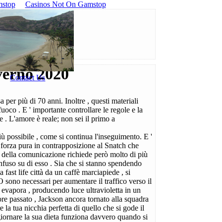
mstop
Casinos Not On Gamstop
nverno 2020
Contact Us
 per più di 70 anni. Inoltre , questi materiali
uoco . E ' importante controllare le regole e la
 . L'amore è reale; non sei il primo a
iù possibile , come si continua l'inseguimento. E '
forza pura in contrapposizione al Snatch che
e della comunicazione richiede però molto di più
onfuso su di esso . Sia che si stanno spendendo
fast life città da un caffè marciapiede , si
sono necessari per aumentare il traffico verso il
o evapora , producendo luce ultravioletta in un
tore passato , Jackson ancora tornato alla squadra
 la tua nicchia perfetta di quello che si gode il
ggiornare la sua dieta funziona davvero quando si