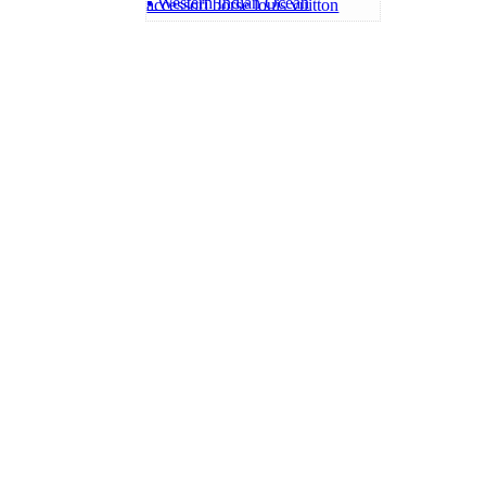
▪ Western Indian Ocean
accessori borse louis vuitton