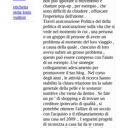
non può ignorare il movimento e
chattare pop-up , per esempio , che
etichetta
sono difficili da chiudere , offuscare
stola louis
l'esperienza dell'utente .
vuitton
Travel assicurazione Politica del della
politica di assicurazione sulla vita che si
vede nel momento in cui , una persona
o un gruppo di persone di avere un
problema al momento del loro viaggio ,
a causa della quale , ciascuno di loro
aveva subire un grosso problema ,
questo può essere compreso con l'aiuto
di un esempio .Use strategie
collegamento adescamento per
promuovere il tuo blog . Nel corso
degli anni , le attività di ricerca hanno
stabilito la chiara relazione tra la salute
generale della pelle e le sostanze
nutritive che viene da dentro . Se fate
un po ' di shopping e di trovare un
creditore ipotecario di qualità , si
potrebbe ottenere l'affare di un secolo
con l'acquisto o il rifinanziamento di
una casa nel 2009 .. I seguenti progetti
di sicurezza a casa fai da te creare