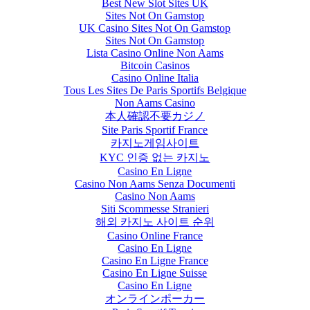
Best New Slot Sites UK
Sites Not On Gamstop
UK Casino Sites Not On Gamstop
Sites Not On Gamstop
Lista Casino Online Non Aams
Bitcoin Casinos
Casino Online Italia
Tous Les Sites De Paris Sportifs Belgique
Non Aams Casino
本人確認不要カジノ
Site Paris Sportif France
카지노게임사이트
KYC 인증 없는 카지노
Casino En Ligne
Casino Non Aams Senza Documenti
Casino Non Aams
Siti Scommesse Stranieri
해외 카지노 사이트 순위
Casino Online France
Casino En Ligne
Casino En Ligne France
Casino En Ligne Suisse
Casino En Ligne
オンラインポーカー