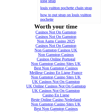
long strap
louis vuitton pochette chain strap
how to put strap on louis vuitton
pochette
Worth your time
Casinos Not On Gamstop
Casinos Not On Gamstop
Non Aams Casino 2025
Casinos Not On Gamstop
Non Gamstop Casinos UK
Non Gamstop Casinos
Casinos Online Portugal
Non Gamstop Casino Sites UK
Best Non Gamstop Casinos
Meilleur Casino En Ligne France
Non Gamstop Casino Sites UK
UK Casinos Not On Gamstop
UK Online Casinos Not On Gamstop
UK Casinos Not On Gamstop
Casino En Ligne
Beste Online Casino Nederland
Non Gamstop Casino Sites UK
Best Non Gamstop Casinos