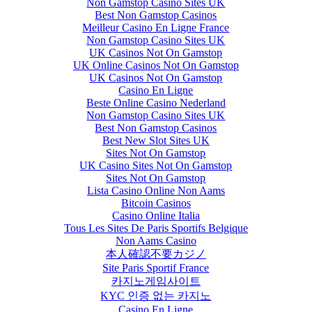
Non Gamstop Casino Sites UK
Best Non Gamstop Casinos
Meilleur Casino En Ligne France
Non Gamstop Casino Sites UK
UK Casinos Not On Gamstop
UK Online Casinos Not On Gamstop
UK Casinos Not On Gamstop
Casino En Ligne
Beste Online Casino Nederland
Non Gamstop Casino Sites UK
Best Non Gamstop Casinos
Best New Slot Sites UK
Sites Not On Gamstop
UK Casino Sites Not On Gamstop
Sites Not On Gamstop
Lista Casino Online Non Aams
Bitcoin Casinos
Casino Online Italia
Tous Les Sites De Paris Sportifs Belgique
Non Aams Casino
本人確認不要カジノ
Site Paris Sportif France
카지노게임사이트
KYC 인증 없는 카지노
Casino En Ligne