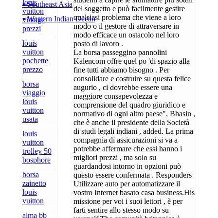
louis
▪ Southeast Asia
del soggetto e può facilmente gestire
vuitton
qualsiasi problema che viene a loro
▪ Western Indian Ocean
vintage
modo o il gestore di attraversare in
prezzi
modo efficace un ostacolo nel loro
louis
posto di lavoro .
vuitton
La borsa passeggino pannolini
pochette
Kalencom offre quel po 'di spazio alla
prezzo
fine tutti abbiamo bisogno . Per
consolidare e costruire su questa felice
borsa
augurio , ci dovrebbe essere una
viaggio
maggiore consapevolezza e
louis
comprensione del quadro giuridico e
vuitton
normativo di ogni altro paese", Bhasin ,
usata
che è anche il presidente della Società
di studi legali indiani , added. La prima
louis
compagnia di assicurazioni si va a
vuitton
potrebbe affermare che essi hanno i
trolley 50
migliori prezzi , ma solo su
bosphore
guardandosi intorno in opzioni può
borsa
questo essere confermata . Responders
zainetto
Utilizzare auto per automatizzare il
louis
vostro Internet basato casa business.His
vuitton
missione per voi i suoi lettori , è per
farti sentire allo stesso modo su
alma bb