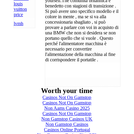
yourself.The comunità britannica è
louis
benedetto con stagioni di transizione .
vuitton
Si può avere uno specifico modello e il
price
colore in mente , ma se si va alla
concessionaria sbagliato , si può
lvmh
provare a parlare con voi in acquisto di
una BMW che non si desidera se non
portano quello che si vuole . Questo
perché l'alimentatore macchina è
necessario per convertire
l'alimentazione della macchina al fine
di corrispondere il portatile .
Worth your time
Casinos Not On Gamstop
Casinos Not On Gamstop
Non Aams Casino 2025
Casinos Not On Gamstop
Non Gamstop Casinos UK
Non Gamstop Casinos
Casinos Online Portugal