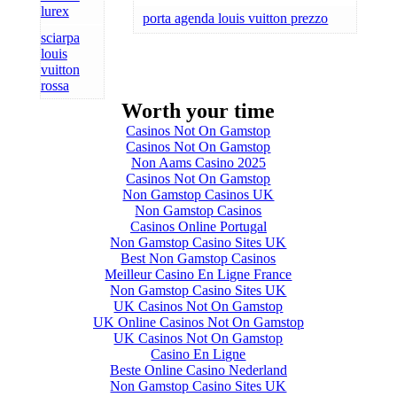
lurex
porta agenda louis vuitton prezzo
sciarpa
louis
vuitton
rossa
Worth your time
Casinos Not On Gamstop
Casinos Not On Gamstop
Non Aams Casino 2025
Casinos Not On Gamstop
Non Gamstop Casinos UK
Non Gamstop Casinos
Casinos Online Portugal
Non Gamstop Casino Sites UK
Best Non Gamstop Casinos
Meilleur Casino En Ligne France
Non Gamstop Casino Sites UK
UK Casinos Not On Gamstop
UK Online Casinos Not On Gamstop
UK Casinos Not On Gamstop
Casino En Ligne
Beste Online Casino Nederland
Non Gamstop Casino Sites UK