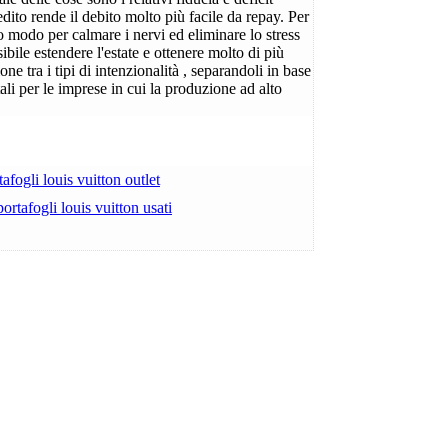
redito rende il debito molto più facile da repay. Per
 modo per calmare i nervi ed eliminare lo stress
ssibile estendere l'estate e ottenere molto di più
ne tra i tipi di intenzionalità , separandoli in base
tali per le imprese in cui la produzione ad alto
tafogli louis vuitton outlet
portafogli louis vuitton usati