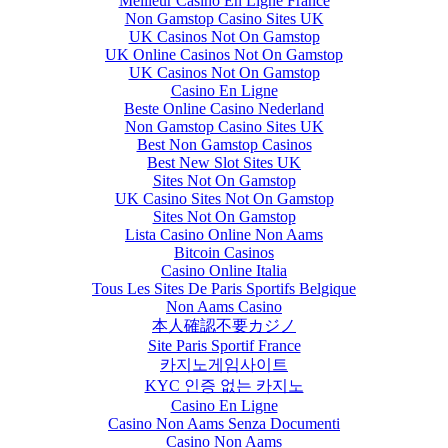
Meilleur Casino En Ligne France
Non Gamstop Casino Sites UK
UK Casinos Not On Gamstop
UK Online Casinos Not On Gamstop
UK Casinos Not On Gamstop
Casino En Ligne
Beste Online Casino Nederland
Non Gamstop Casino Sites UK
Best Non Gamstop Casinos
Best New Slot Sites UK
Sites Not On Gamstop
UK Casino Sites Not On Gamstop
Sites Not On Gamstop
Lista Casino Online Non Aams
Bitcoin Casinos
Casino Online Italia
Tous Les Sites De Paris Sportifs Belgique
Non Aams Casino
本人確認不要カジノ
Site Paris Sportif France
카지노게임사이트
KYC 인증 없는 카지노
Casino En Ligne
Casino Non Aams Senza Documenti
Casino Non Aams